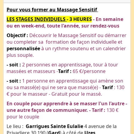
Pour vous former au Massage Sensitif
LES STAGES INDIVIDUELS
- 3 HEURES
- E
n semaine
ou en week-end, toute l'année, sur rendez-vous
Objectif :
Découvrir le Massage Sensitif ou démarrer
ou completer sa formation de façon individuelle et
personnalisée
à un rythme soutenu et un calendrier
plus souple.
- soit :
2 personnes en apprentissage, tour à tour
massées et masseurs -
Tarif :
65 €/personne
- soit :
1 personne en apprentissage qui amène son
ou sa massé(e) qui ne sera que massé(e) -
Tarif
: 130
€ pour le masseur - Gratuit pour le massé.
En couple pour apprendre à se masser l'un l'autre -
une autre façon de communiquer. - Tarif :
130 €
pour le couple
Le lieu :
Garrigues Sainte Eulalie
4 avenue de la
Privadiere 30 190 (
Gard
) à côté de
Uzes
.